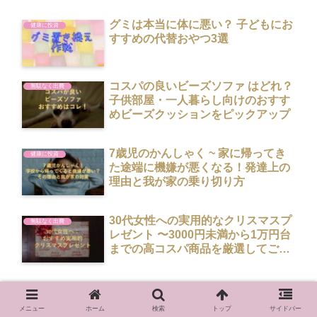
グミは本当に体に悪い？ 子どもにお
健康に投資
すすめの代替おやつ3選
コスパの良いビーズソファ はどれ？
無駄なく出費
子供部屋・一人暮らし向けのおすす
めビーズクッションをピックアップ
7歳児のかんしゃく ~ 家に帰ってき
健康に投資
た途端に機嫌が悪くなる！発達上の
理由と我が家の乗り切り方
30代女性への実用的なクリスマスプ
無駄なく出費
レゼント 〜3000円未満から1万円台
までの高コスパ商品を厳選してご紹
介
バレンタインデーにチョコ以外の大
無駄なく出費
人スイーツ ：ホールのミルクレープ
メニュー
ホーム
検索
トップ
サイドバー
を全国に配送してくれるおすすめシ