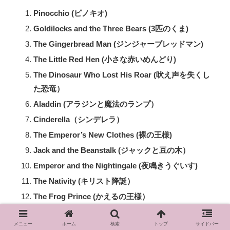
Pinocchio (ピノキオ)
Goldilocks and the Three Bears (3匹のくま)
The Gingerbread Man (ジンジャーブレッドマン)
The Little Red Hen (小さな赤いめんどり)
The Dinosaur Who Lost His Roar (吠え声を失くし
た恐竜）
Aladdin (アラジンと魔法のランプ）
Cinderella（シンデレラ）
The Emperor’s New Clothes (裸の王様)
Jack and the Beanstalk (ジャックと豆の木）
Emperor and the Nightingale (夜鳴きうぐいす)
The Nativity (キリスト降誕）
The Frog Prince (かえるの王様）
The Princess and the Pea (えんどう豆の上に寝た
メニュー
ホーム
検索
トップ
サイドバー
お姫さま）