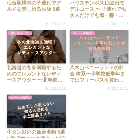
仙台駅構内の子連れでグ
ハウステンボス1泊2日モ
ルメを楽しめるお店 5選
デルコース 〜 子連れでも
大人だけでも海・森・工
芸を楽しめるおすすめ旅
2024.02.25
2024.02.12
程5パターン
旅行を楽しむ
ローカル情報
北海道の冬を満喫するた
八木山ベニーランドの料
めのエレガントなレディ
金 体系〜小学校低学年ま
ースアウター 〜北海道を
ではフリーパスを買わな
想定してデザインされた
い方が断然お得な理由
2023.11.19
2023.10.11
お手頃な新商品も！
ローカル情報
牛タン以外の仙台名物 5選