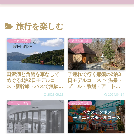
旅行を楽しむ
ローカル情報
旅行を楽しむ
田沢湖と角館を車なしで
子連れで行く那須の2泊3
めぐる1泊2日モデルコー
日モデルコース 〜 温泉・
ス ~新幹線・バスで無駄な
プール・牧場・アートを
く楽しむには
満喫できる自然に近い良
2025.09.15
2024.04.14
質リゾート
ローカル情報
旅行を楽しむ